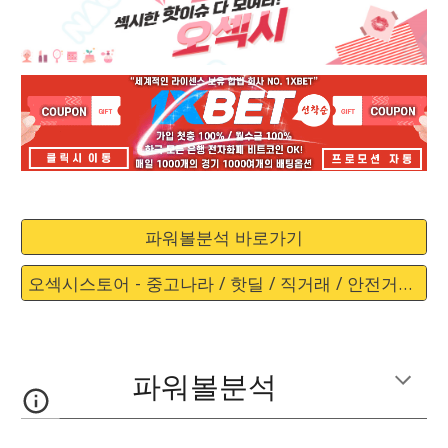
파워볼분석 바로가기
오섹시스토어 - 중고나라 / 핫딜 / 직거래 / 안전거래 바로가기
파워볼분석