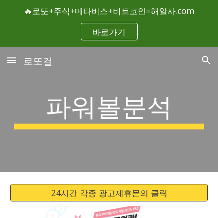
🔥로또+주식+메타버스+비트코인=해알사.com
Skip to main content
Skip to navigation
바로가기
로또걸
파워볼분석
24시간 각종 광고제휴문의 클릭