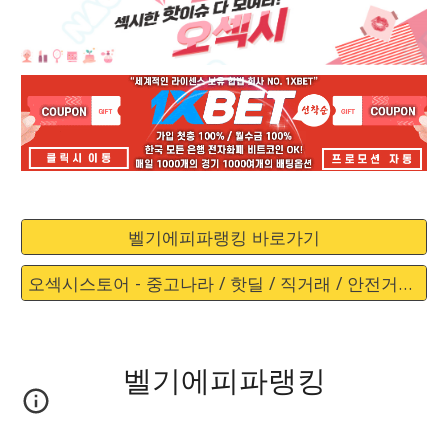
벨기에피파랭킹 바로가기
오섹시스토어 - 중고나라 / 핫딜 / 직거래 / 안전거래 바로가기
벨기에피파랭킹